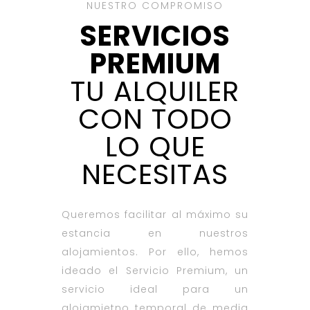
NUESTRO COMPROMISO
SERVICIOS
PREMIUM
TU ALQUILER
CON TODO
LO QUE
NECESITAS
Queremos facilitar al máximo su
estancia en nuestros
alojamientos. Por ello, hemos
ideado el Servicio Premium, un
servicio ideal para un
alojamietno temporal de media