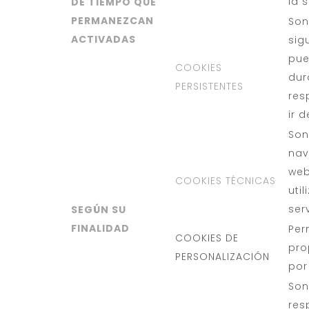
la 
DE TIEMPO QUE
PERMANEZCAN
Son
ACTIVADAS
sig
pue
COOKIES
dur
PERSISTENTES
res
ir 
Son
nav
web
COOKIES TÉCNICAS
uti
ser
SEGÚN SU
FINALIDAD
Per
COOKIES DE
pro
PERSONALIZACIÓN
por
Son
res