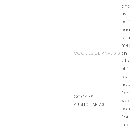
aná
usu
est
cua
anu
med
COOKIES DE ANÁLISIS
en 
sit
el 
del
hac
Per
COOKIES
web
PUBLICITARIAS
con
Son
inf