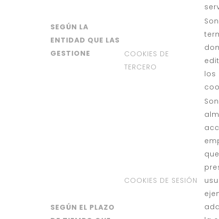
ser
Son
SEGÚN LA
ter
ENTIDAD QUE LAS
dom
GESTIONE
COOKIES DE
edi
TERCERO
los
coo
Son
alm
acc
emp
que
pre
COOKIES DE SESIÓN
usu
eje
adq
SEGÚN EL PLAZO